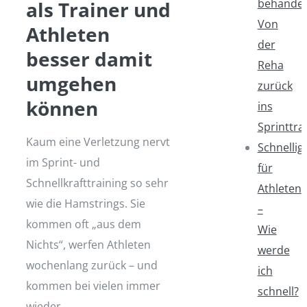
behandel
als Trainer und
Von
Athleten
der
besser damit
Reha
umgehen
zurück
können
ins
Sprinttra
Kaum eine Verletzung nervt
Schnellig
im Sprint- und
für
Schnellkrafttraining so sehr
Athleten
wie die Hamstrings. Sie
–
kommen oft „aus dem
Wie
Nichts“, werfen Athleten
werde
wochenlang zurück – und
ich
kommen bei vielen immer
schnell?
wieder.