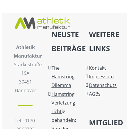
NEUSTE
WEITERE
BEITRÄGE
LINKS
Athletik
Manufaktur
Stärkestraße
The
Kontakt
19A
Hamstring
Impressum
30451
Dilemma
Datenschutz
Hannover
AGBs
Hamstring
Verletzung
richtig
behandeln:
Tel.: 0170-
MITGLIED
Von der