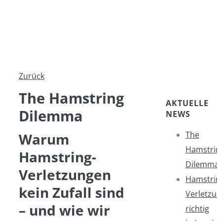
Shop
Kontakt
News
Zurück
The Hamstring
AKTUELLE
Dilemma
NEWS
The
Warum
Hamstrin
Hamstring-
Dilemma
Verletzungen
Hamstrin
kein Zufall sind
Verletzu
– und wie wir
richtig